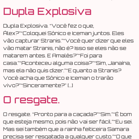
Dupla Explosiva
Dupla Explosiva. “Você fez o que,
Álex?”“Coloquei Sônico e Iceman juntos. Eles
vão capturar Stranis.”“Você quer dizer que eles
vão matar Stranis, não é? Isso se eles não se
matarem antes. E Amalês?”“Foi para
casa.”“Aconteceu alguma coisa?”“Sim, Janaína,
mas ela não quis dizer.”“E quanto a Stranis?
Você acha que Sônico e Iceman o trarão
vivo?”“Sinceramente?” […]
O resgate.
O resgate. “Pronto para a caçada?”“Sim.”“É bom
que esteja mesmo, pois não vai ser fácil.”“Eu sei.
Mas sei também que a rainha feiticeira Samara
precisa ser resgatada a qualquer custo.”“O que